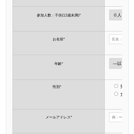
参加人数：子供(12歳未満)*
お名前*
年齢*
男性
性別*
女性
メールアドレス*