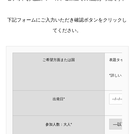
下記フォームにご入力いただき確認ボタンをクリックし
てください。
ご希望方面または国
表題タイトル
*詳しいご希望
出発日*
参加人数：大人*