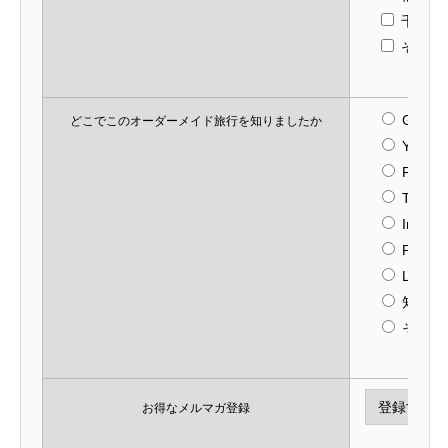
千歳
その他
Google
どこでこのオーダーメイド旅行を知りましたか
Yahoo
Faceb
Twitter
Instag
Pintere
Line
知人か
その他
お得なメルマガ登録