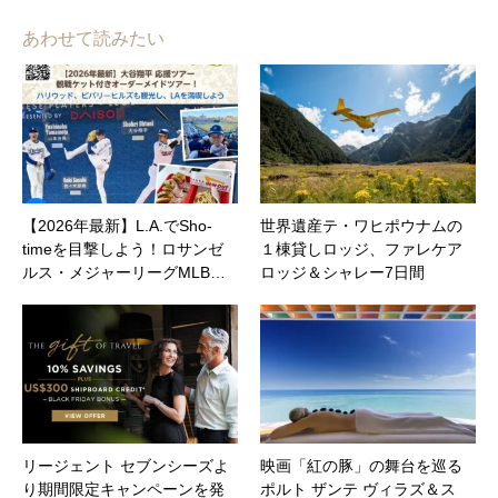
あわせて読みたい
【2026年最新】L.A.でSho-
世界遺産テ・ワヒポウナムの
timeを目撃しよう！ロサンゼ
１棟貸しロッジ、ファレケア
ルス・メジャーリーグMLB…
ロッジ＆シャレー7日間
リージェント セブンシーズよ
映画「紅の豚」の舞台を巡る
り期間限定キャンペーンを発
ポルト ザンテ ヴィラズ＆ス