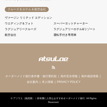
クルーズ & ホテル & 航空会社
ヴァージン リミテッド エディション
ウエディング＆フォト
スーパーヨットチャーター
ラグジュアリークルーズ
ラグジュアリーホテル&リゾート
航空会社
運転手付き専用車
RSS
オーダーメイド旅行条件書・旅行業約款
海外安全情報
海外感染情報
会社案内
求人情報
PRIVACY POLICY
©
アツラエ（旅誂屋）｜富裕層に人気なおすすめオーダーメイド旅行
. All Rights
Reserved.