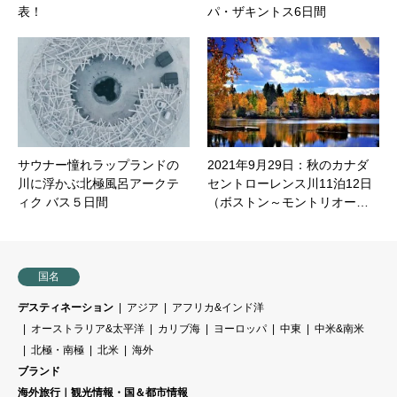
表！
パ・ザキントス6日間
サウナー憧れラップランドの
2021年9月29日：秋のカナダ
川に浮かぶ北極風呂アークテ
セントローレンス川11泊12日
ィク バス５日間
（ボストン～モントリオー…
国名
デスティネーション
アジア
アフリカ&インド洋
オーストラリア&太平洋
カリブ海
ヨーロッパ
中東
中米&南米
北極・南極
北米
海外
ブランド
海外旅行｜観光情報・国＆都市情報