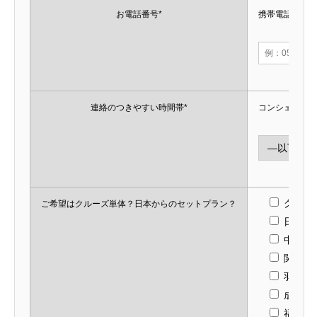
お電話番号*
携帯電話など
連絡のつきやすい時間帯*
コンシェルジ
クルー
ご希望はクルーズ単体？日本からのセットプラン？
日本か
中部
関西
羽田
成田
福岡