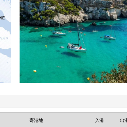
寄港地
入港
出