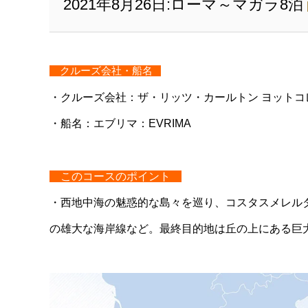
2021年8月26日:ローマ～マガラ8泊
クルーズ会社・船名
・クルーズ会社：ザ・リッツ・カールトン ヨットコレクション：The
・船名：エブリマ：EVRIMA
このコースのポイント
・西
地中海の魅惑的な島々を巡り、コスタスメレル
の雄大な海岸線など。最終目的地は
丘の上にある巨