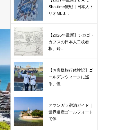
【2027年最新】L.A.で
Sho-time観戦｜日本人ト
リオMLB…
【2026年最新】シカゴ・
カブスの日本人二枚看
板、鈴…
【お客様旅行体験記】ゴ
ールデンウィークに巡
る、憧…
アマンガラ宿泊ガイド｜
世界遺産ゴールフォート
で体…