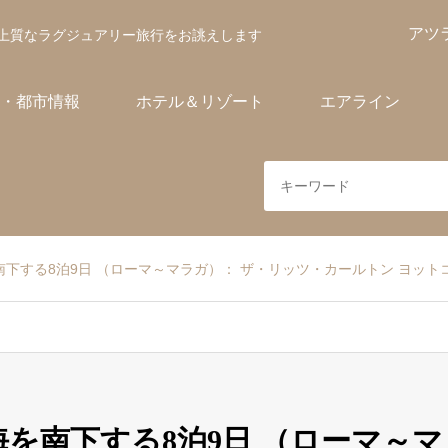
アツ
上質なラグジュアリー旅行をお誂えします
・都市情報
ホテル＆リゾート
エアライン
を南下する8泊9日 （ローマ～マラガ）： ザ・リッツ・カールトン ヨッ
中海を南下する8泊9日 （ローマ～マ