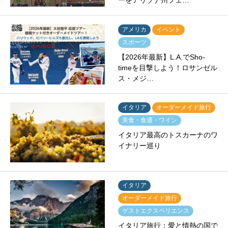
ーをアリゾナ州フェ…
アメリカ
イベント
スポーツ
【2026年最新】L.A.でSho-
timeを目撃しよう！ロサンゼル
ス・メジ…
イタリア
オーダーメイド旅行
美食・食通・ワイン
イタリア最高のトスカーナのワ
イナリー巡り
イタリア
オーダーメイド旅行
ゲストエクスペリエンス
イタリア旅行：愛と情熱の国で