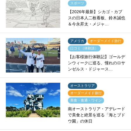
スポーツ
【2026年最新】シカゴ・カブ
スの日本人二枚看板、鈴木誠也
＆今永昇太・メジャ…
アメリカ
オーダーメイド旅行
口コミ（体験談）
【お客様旅行体験記】ゴールデ
ンウィークに巡る、憧れのロサ
ンゼルス・ドジャース…
オーストラリア
オーダーメイド旅行
美食・食通・ワイン
南オーストラリア・アデレード
で美食と絶景を巡る「海とブド
ウ園」の休日