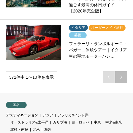
過ごす最高の休日ガイド
【2026年完全版】
イタリア
オーダーメイド旅行
芸術
フェラーリ・ランボルギーニ・
パガーニ体験ツアー｜イタリア
車の聖地モーターバレ…
371件中 1〜10件を表示


国名
デスティネーション
アジア
アフリカ&インド洋
オーストラリア&太平洋
カリブ海
ヨーロッパ
中東
中米&南米
北極・南極
北米
海外