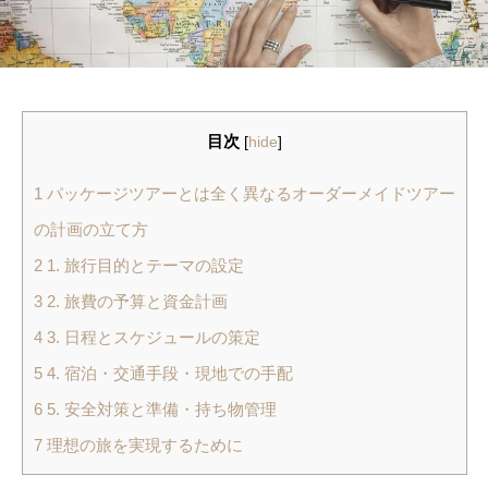
目次
[
hide
]
1
パッケージツアーとは全く異なるオーダーメイドツアー
の計画の立て方
2
1. 旅行目的とテーマの設定
3
2. 旅費の予算と資金計画
4
3. 日程とスケジュールの策定
5
4. 宿泊・交通手段・現地での手配
6
5. 安全対策と準備・持ち物管理
7
理想の旅を実現するために