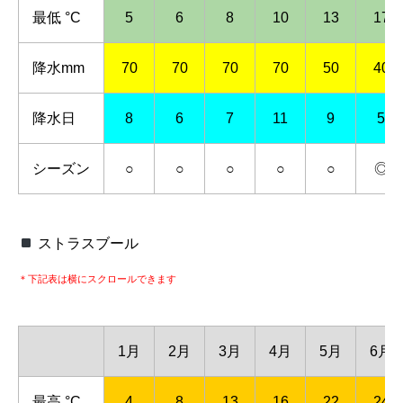
最低 °C
5
6
8
10
13
17
降水mm
70
70
70
70
50
40
降水日
8
6
7
11
9
5
シーズン
○
○
○
○
○
◎
ストラスブール
＊下記表は横にスクロールできます
1月
2月
3月
4月
5月
6月
最高 °C
4
8
13
16
22
24