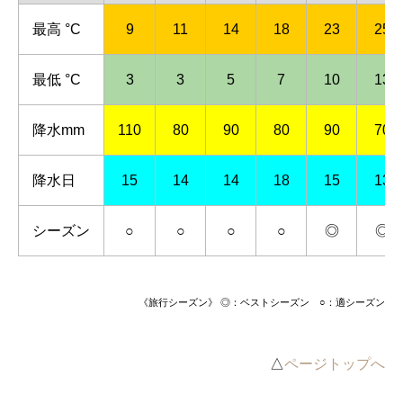
最高 °C
9
11
14
18
23
25
最低 °C
3
3
5
7
10
13
降水mm
110
80
90
80
90
70
降水日
15
14
14
18
15
13
シーズン
○
○
○
○
◎
◎
《旅行シーズン》 ◎：ベストシーズン ○：適シーズン
△
ページトップへ