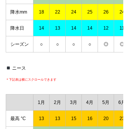
降水mm
18
22
24
25
26
24
降水日
14
13
14
14
12
11
シーズン
○
○
○
○
◎
◎
ニース
＊下記表は横にスクロールできます
1月
2月
3月
4月
5月
6月
最高 °C
13
13
15
16
20
23