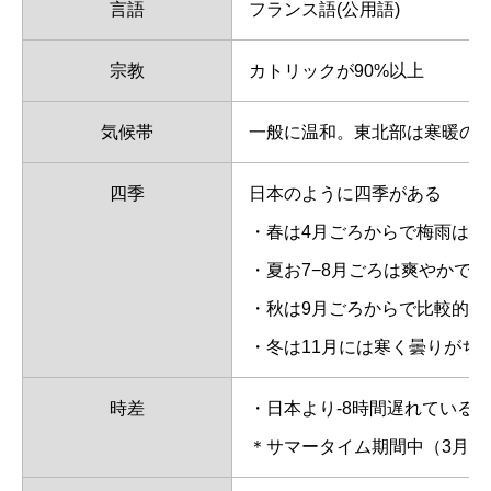
言語
フランス語(公用語)
宗教
カトリックが90%以上
気候帯
一般に温和。東北部は寒暖の
四季
日本のように四季がある
・春は4月ごろからで梅雨はな
・夏お7−8月ごろは爽やかで
・秋は9月ごろからで比較的早
・冬は11月には寒く曇りがち
時差
・日本より-8時間遅れている
＊サマータイム期間中（3月の最終日曜