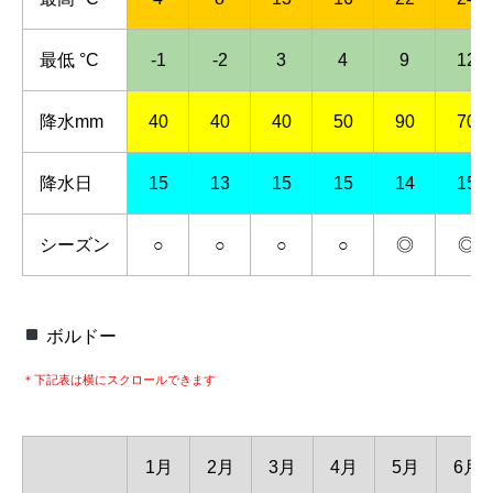
最低 °C
-1
-2
3
4
9
12
降水mm
40
40
40
50
90
70
降水日
15
13
15
15
14
15
シーズン
○
○
○
○
◎
◎
ボルドー
＊下記表は横にスクロールできます
1月
2月
3月
4月
5月
6月