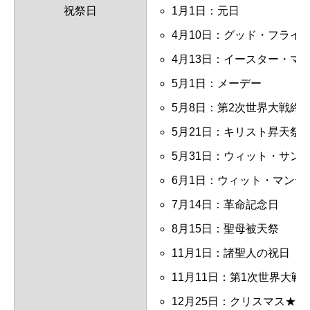
祝祭日
1月1日：
元日
4月10日：
グッド・フライ
4月13日：
イースター・マ
5月1日：
メーデー
5月8日：
第2次世界大戦終
5月21日：
キリスト昇天祭
5月31日：
ウィット・サン
6月1日：
ウィット・マンデ
7月14日：
革命記念日
8月15日：
聖母被天祭
11月1日：
諸聖人の祝日（
11月11日：
第1次世界大戦
12月25日：
クリスマス
★印