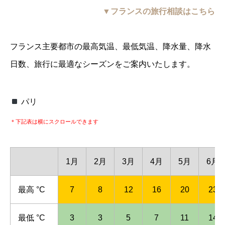
▼フランスの旅行相談はこちら
フランス主要都市の最高気温、最低気温、降水量、降水
日数、旅行に最適なシーズンをご案内いたします。
パリ
＊下記表は横にスクロールできます
1月
2月
3月
4月
5月
6月
最高 °C
7
8
12
16
20
23
最低 °C
3
3
5
7
11
14