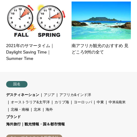
2021年のサマータイム｜
南アフリカ観光のおすすめ 見
Daylight Saving Time｜
どころ9州の全て
Summer Time
国名
デスティネーション
アジア
アフリカ&インド洋
オーストラリア&太平洋
カリブ海
ヨーロッパ
中東
中米&南米
北極・南極
北米
海外
ブランド
海外旅行｜観光情報・国＆都市情報