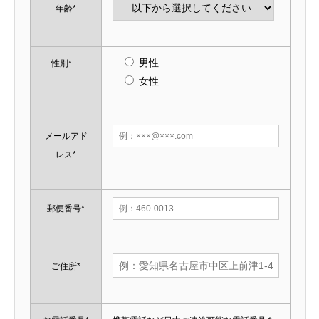
年齢*
男性
性別*
女性
メールアド
レス*
郵便番号*
ご住所*