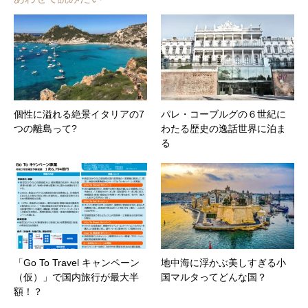
個性に溢れる絶景イタリアの7
パレ・コーブルグの６世紀に
つの離島って?
わたる歴史の逸話世界に泊ま
る
「Go To Travel キャンペーン
地中海に浮かぶ美しすぎる小
（仮）」で国内旅行が最大半
国マルタってどんな国？
額！？