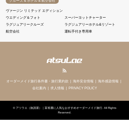
クルーズ & ホテル & 航空会社
ヴァージン リミテッド エディション
ウエディング＆フォト
スーパーヨットチャーター
ラグジュアリークルーズ
ラグジュアリーホテル&リゾート
航空会社
運転手付き専用車
RSS
オーダーメイド旅行条件書・旅行業約款
海外安全情報
海外感染情報
会社案内
求人情報
PRIVACY POLICY
©
アツラエ（旅誂屋）｜富裕層に人気なおすすめオーダーメイド旅行
. All Rights
Reserved.