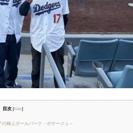
目次
[
hide
]
子の極上ボールパーク・ボヤージュ～