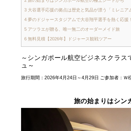
2
旅の始まりはシンガポール航空の極上シートから
3
大谷選手応援の拠点は歴史と気品が漂う「ミレニア
4
夢のドジャースタジアムで大谷翔平選手を熱く応援！
5
アツラエが贈る、唯一無二のオーダーメイド旅
6
無料見積【2026年】ドジャース観戦ツアー
～シンガポール航空ビジネスクラス
ュ～
旅行期間：2026年4月24日～4月29日 ご参加者：
旅の始まりはシン