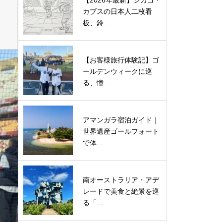
【2026年最新】シカゴ・
カブスの日本人二枚看
板、鈴…
【お客様旅行体験記】ゴ
ールデンウィークに巡
る、憧…
アマンガラ宿泊ガイド｜
世界遺産ゴールフォート
で体…
南オーストラリア・アデ
レードで美食と絶景を巡
る「…