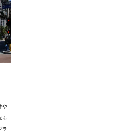
井や
なも
プラ