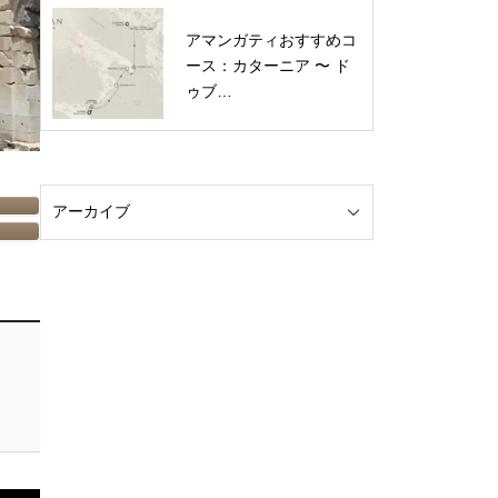
アマンガティおすすめコ
ース：カターニア 〜 ド
ゥブ…