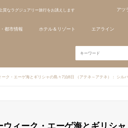
アツ
上質なラグジュアリー旅行をお誂えします
・都市情報
ホテル＆リゾート
エアライン
ーウィーク・エーゲ海とギリシャの島々7泊8日 （アテネ～アテネ）： シル
ルバーウィーク・エーゲ海とギリシャ