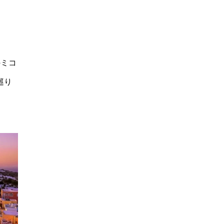
のミコ
巡り