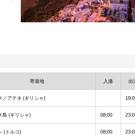
寄港地
入港
出
／アテネ (ギリシャ)
19:0
島 (ギリシャ)
08:00
23:0
 (トルコ)
08:00
23:0