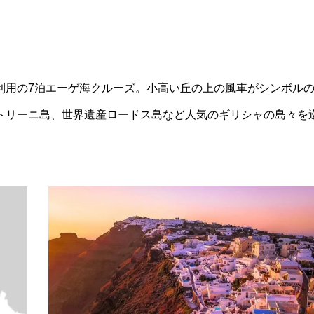
利用の7泊エーゲ海クルーズ。小高い丘の上の風車がシンボル
トリーニ島、世界遺産ロードス島など人気のギリシャの島々を