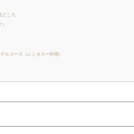
見どころ
グ）
モデルコース（レンタカー利用）