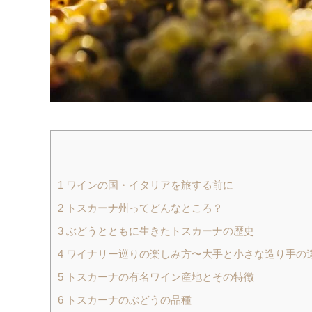
1
ワインの国・イタリアを旅する前に
2
トスカーナ州ってどんなところ？
3
ぶどうとともに生きたトスカーナの歴史
4
ワイナリー巡りの楽しみ方〜大手と小さな造り手の
5
トスカーナの有名ワイン産地とその特徴
6
トスカーナのぶどうの品種