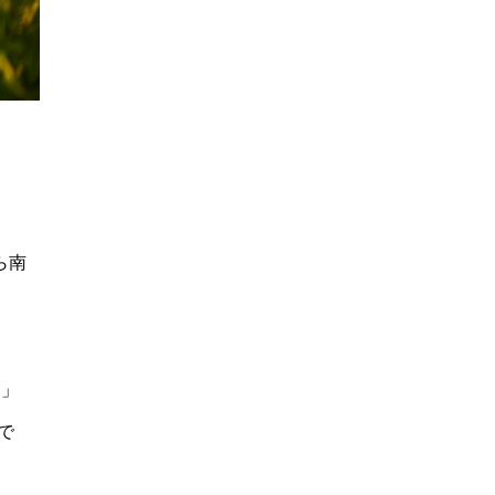
ら南
.」
で