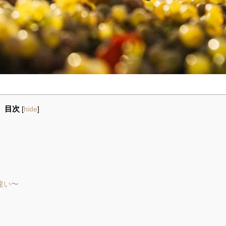
目次
[
hide
]
違い〜