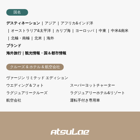
国名
デスティネーション
アジア
アフリカ&インド洋
オーストラリア&太平洋
カリブ海
ヨーロッパ
中東
中米&南米
北極・南極
北米
海外
ブランド
海外旅行｜観光情報・国＆都市情報
クルーズ & ホテル & 航空会社
ヴァージン リミテッド エディション
ウエディング＆フォト
スーパーヨットチャーター
ラグジュアリークルーズ
ラグジュアリーホテル&リゾート
航空会社
運転手付き専用車