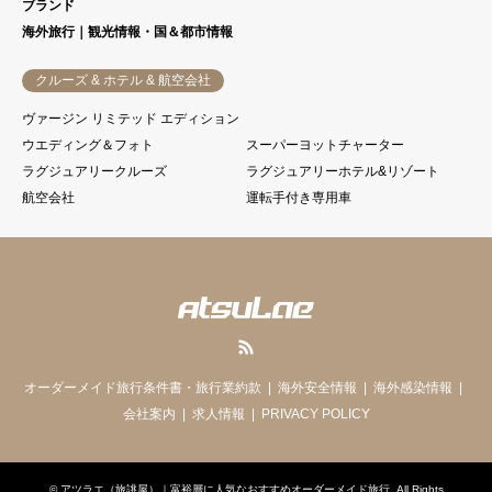
ブランド
海外旅行｜観光情報・国＆都市情報
クルーズ & ホテル & 航空会社
ヴァージン リミテッド エディション
ウエディング＆フォト
スーパーヨットチャーター
ラグジュアリークルーズ
ラグジュアリーホテル&リゾート
航空会社
運転手付き専用車
RSS
オーダーメイド旅行条件書・旅行業約款
海外安全情報
海外感染情報
会社案内
求人情報
PRIVACY POLICY
©
アツラエ（旅誂屋）｜富裕層に人気なおすすめオーダーメイド旅行
. All Rights