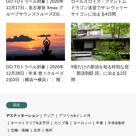
GO TOトラベル対象｜2020年
ロールスロイス・ファントム
12月17日：名古屋発 Xmas グ
ドラゴン送迎でザ レヴェリー
ループサウンズクルーズ2泊…
サイゴンに泊まる4日間
GO TOトラベル対象｜2020年
9室だけの那須を知る特別な宿
12月28日：年末 悠々クルーズ
「 那須別邸 回」に泊まる2日
2泊3日 （横浜〜横浜）： 飛…
間
国名
デスティネーション
アジア
アフリカ&インド洋
オーストラリア&太平洋
カリブ海
ヨーロッパ
中東
中米&南米
北極・南極
北米
海外