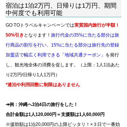
宿泊は1泊2万円、日帰りは1万円、期間
中何度でも利用可能
GO TOトラベルキャンペーンでは
実質国内旅行が半額！
50%引き
となります！
旅行代金の35%に当たる部分は旅
行商品の割引を行い、15%に当たる部分は旅行先の登録
加盟店で幅広く利用できる「地域共通クーポン」
を発行
し、観光地全体の消費を促します。（上限：1人1泊あた
り2万円/日帰り1人1万円）
*連泊や利用回数に制限はありません
➔例：沖縄へ3泊4日の旅行をした！
合計金額は1人120,000円
＝支援額は1人60,000円
※援助額は1泊20,000円の上限ピッタリ！×３日で一番効