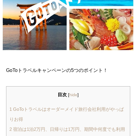
GoToトラベルキャンペーンの5つのポイント！
目次
[
hide
]
1
GoToトラベルはオーダーメイド旅行会社利用がやっぱ
りお得
2
宿泊は1泊2万円、日帰りは1万円、期間中何度でも利用