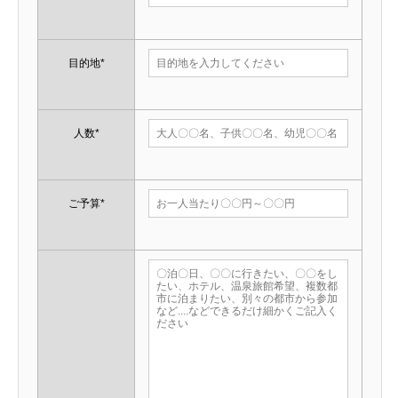
目的地*
人数*
ご予算*