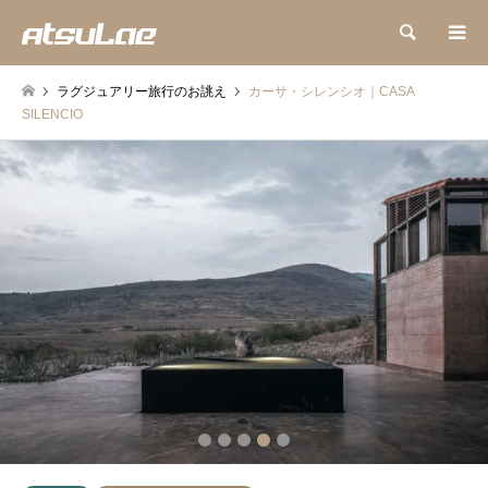
検索
ラグジュアリー旅行のお誂え
カーサ・シレンシオ｜CASA
SILENCIO
2
3
4
5