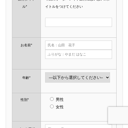
ル*
イトルをつけてください
お名前*
年齢*
男性
性別*
女性