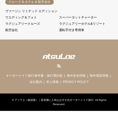
クルーズ & ホテル & 航空会社
手配回答書を送付いたします。
ヴァージン リミテッド エディション
ウエディング＆フォト
スーパーヨットチャーター
＜旅行お申し込み金＞
ラグジュアリークルーズ
ラグジュアリーホテル&リゾート
航空会社
運転手付き専用車
15万円未満30,000円以上ご旅行代金まで
15万円以上30万円未満50,000円以上ご旅行代金ま
で
30万円以上 100,000円以上ご旅行代金まで
RSS
＜お支払い・ご旅行書類のお渡し＞
オーダーメイド旅行条件書・旅行業約款
海外安全情報
海外感染情報
会社案内
求人情報
PRIVACY POLICY
ご出発約１ヶ月半から１ヶ月前にご旅行代金の残
額分（お申し込み金を差し引いた代金）
©
アツラエ（旅誂屋）｜富裕層に人気なおすすめオーダーメイド旅行
. All Rights
Reserved.
をご請求致します。
＊ご旅行の内容によりそれ以前にご請求する場合