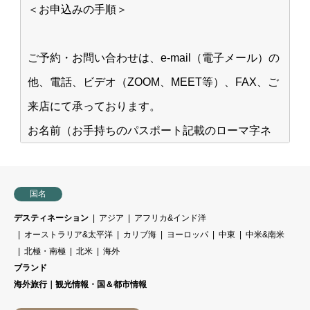
＜お申込みの手順＞
ご予約・お問い合わせは、e-mail（電子メール）の
他、電話、ビデオ（ZOOM、MEET等）、FAX、ご
来店にて承っております。
お名前（お手持ちのパスポート記載のローマ字ネ
ーム）、ご住所、ご連絡先、ご旅行内容を
お伺いいたします。
国名
弊社所定の
旅行申込用紙
及び旅行お申込金のご請
デスティネーション
アジア
アフリカ&インド洋
求書を送付させていただきます。
オーストラリア&太平洋
カリブ海
ヨーロッパ
中東
中米&南米
必要事項をご記入の上ご返送下さい。
北極・南極
北米
海外
ブランド
お申込み旅行内容（ホテル、航空座席、列車、レ
海外旅行｜観光情報・国＆都市情報
ンタカー等）の状況に応じた手配確認書、