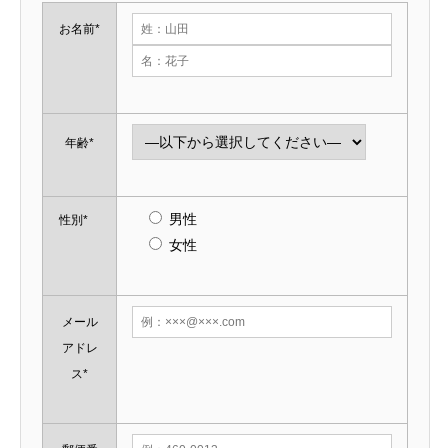
お名前*
年齢*
男性
性別*
女性
メール
アドレ
ス*