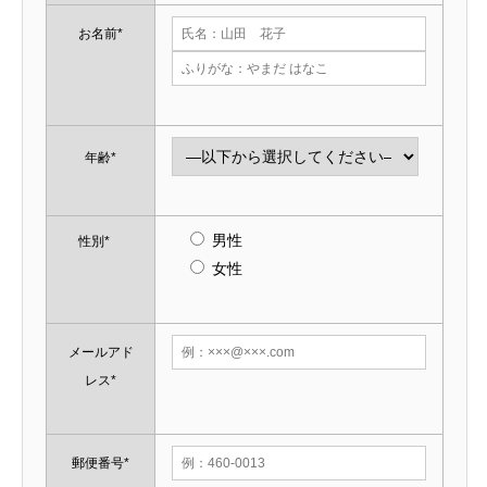
お名前*
年齢*
男性
性別*
女性
メールアド
レス*
郵便番号*