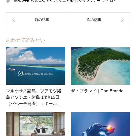
GIRAFFE MANOR
,
キリン
,
ケニア旅行
,
ジラフマナー
,
ナイロビ
あわせて読みたい
マルケサス諸島、ツアモツ諸
ザ・ブランド｜The Brando
島とソシエテ諸島 14泊15日
（パペーテ発着）：ポール…