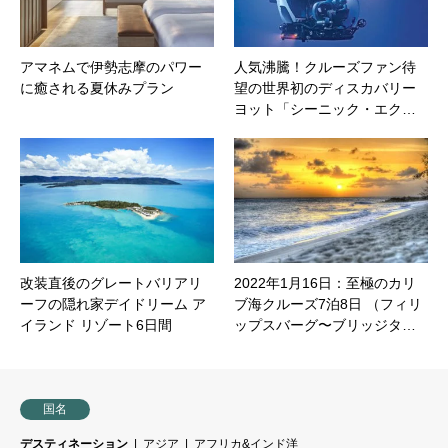
アマネムで伊勢志摩のパワー
人気沸騰！クルーズファン待
に癒される夏休みプラン
望の世界初のディスカバリー
ヨット「シーニック・エク…
改装直後のグレートバリアリ
2022年1月16日：至極のカリ
ーフの隠れ家デイドリーム ア
ブ海クルーズ7泊8日 （フィリ
イランド リゾート6日間
ップスバーグ〜ブリッジタ…
国名
デスティネーション
アジア
アフリカ&インド洋