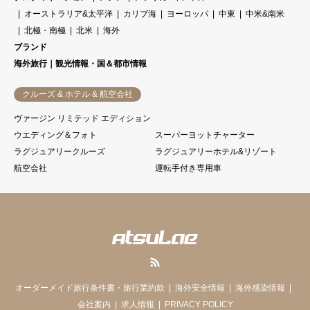
オーストラリア&太平洋
カリブ海
ヨーロッパ
中東
中米&南米
北極・南極
北米
海外
ブランド
海外旅行｜観光情報・国＆都市情報
クルーズ & ホテル & 航空会社
ヴァージン リミテッド エディション
ウエディング＆フォト
スーパーヨットチャーター
ラグジュアリークルーズ
ラグジュアリーホテル&リゾート
航空会社
運転手付き専用車
RSS
オーダーメイド旅行条件書・旅行業約款
海外安全情報
海外感染情報
会社案内
求人情報
PRIVACY POLICY