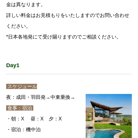
金は異なります。
詳しい料金はお見積もりをいたしますのでお問い合わせ
ください。
*日本各地発にて受け賜りますのでご相談ください。
Day1
スケジュール
夜：成田・羽田発→中東乗換→
食事：宿泊
・朝：X 昼：X 夕：X
・宿泊：機中泊