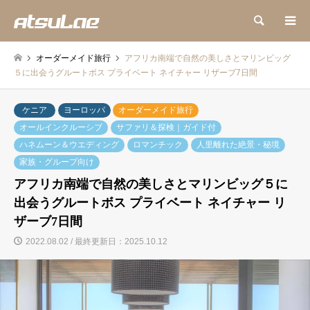
検索
オーダーメイド旅行
アフリカ南端で自然の美しさとマリンビッグ
５に出会うグルートボス プライベート ネイチャー リザーブ7日間
ケニア
ヨーロッパ
オーダーメイド旅行
オールインクルーシブ
サファリ＆探検｜ガイド付
ハネムーン＆ウエディング
ロマンチック
人里離れた絶景・秘境
家族・グループ向け
アフリカ南端で自然の美しさとマリンビッグ５に
出会うグルートボス プライベート ネイチャー リ
ザーブ7日間
2022.08.02 / 最終更新日：2025.10.12