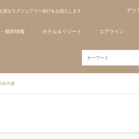
アツ
上質なラグジュアリー旅行をお誂えします
・都市情報
ホテル＆リゾート
エアライン
用条件書