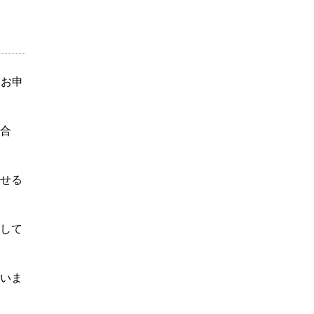
てお申
合
せる
して
いま