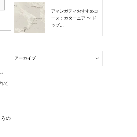
アマンガティおすすめコ
ース：カターニア 〜 ド
ゥブ…
し
れて
ころの