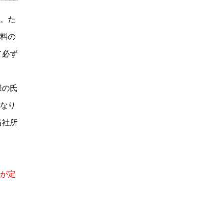
。た
料の
て必ず
様の氏
なり
当社所
が定