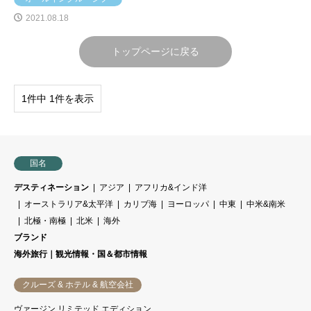
2021.08.18
トップページに戻る
1件中 1件を表示
国名
デスティネーション
アジア
アフリカ&インド洋
オーストラリア&太平洋
カリブ海
ヨーロッパ
中東
中米&南米
北極・南極
北米
海外
ブランド
海外旅行｜観光情報・国＆都市情報
クルーズ & ホテル & 航空会社
ヴァージン リミテッド エディション