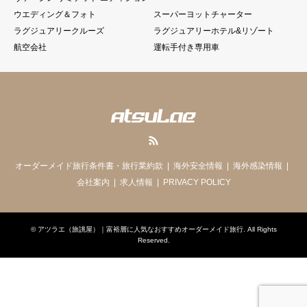
ウエディング＆フォト
スーパーヨットチャーター
ラグジュアリークルーズ
ラグジュアリーホテル&リゾート
航空会社
運転手付き専用車
RSS
オーダーメイド旅行条件書・旅行業約款
海外安全情報
海外感染情報
会社案内
求人情報
PRIVACY POLICY
©
アツラエ（旅誂屋）｜富裕層に人気なおすすめオーダーメイド旅行
. All Rights
Reserved.