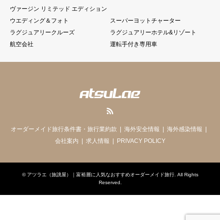
ヴァージン リミテッド エディション
ウエディング＆フォト
スーパーヨットチャーター
ラグジュアリークルーズ
ラグジュアリーホテル&リゾート
航空会社
運転手付き専用車
RSS
オーダーメイド旅行条件書・旅行業約款
海外安全情報
海外感染情報
会社案内
求人情報
PRIVACY POLICY
©
アツラエ（旅誂屋）｜富裕層に人気なおすすめオーダーメイド旅行
. All Rights
Reserved.