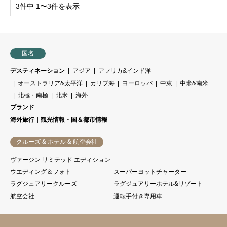
3件中 1〜3件を表示
国名
デスティネーション
アジア
アフリカ&インド洋
オーストラリア&太平洋
カリブ海
ヨーロッパ
中東
中米&南米
北極・南極
北米
海外
ブランド
海外旅行｜観光情報・国＆都市情報
クルーズ & ホテル & 航空会社
ヴァージン リミテッド エディション
ウエディング＆フォト
スーパーヨットチャーター
ラグジュアリークルーズ
ラグジュアリーホテル&リゾート
航空会社
運転手付き専用車