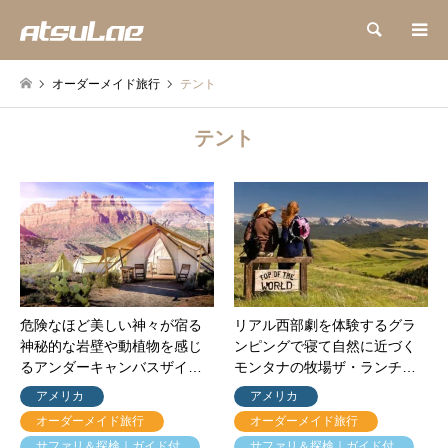
検索
オーダーメイド旅行
テント
テント
危険なほど美しい神々が宿る
リアル西部劇を体験するグラ
神秘的な岩壁や動植物を感じ
ンピングで寝て自然に近づく
るアンダーキャンバスザイ…
モンタナの牧場ザ・ランチ…
アメリカ
アメリカ
オーダーメイド旅行
オーダーメイド旅行
サファリ＆探検｜ガイド付
サファリ＆探検｜ガイド付