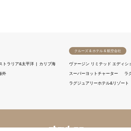
クルーズ & ホテル & 航空会社
ストラリア&太平洋
カリブ海
ヴァージン リミテッド エディシ
海外
スーパーヨットチャーター
ラ
ラグジュアリーホテル&リゾート