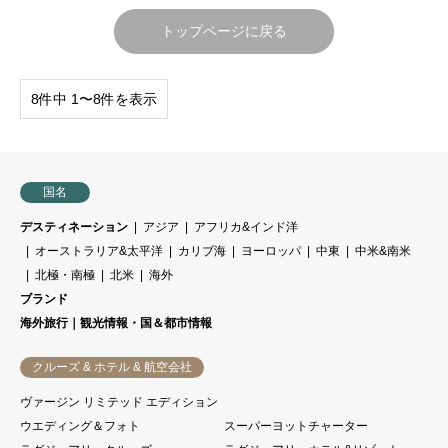
トップページに戻る
8件中 1〜8件を表示
国名
デスティネーション
アジア
アフリカ&インド洋
オーストラリア&太平洋
カリブ海
ヨーロッパ
中東
中米&南米
北極・南極
北米
海外
ブランド
海外旅行｜観光情報・国＆都市情報
クルーズ & ホテル & 航空会社
ヴァージン リミテッド エディション
ウエディング＆フォト
スーパーヨットチャーター