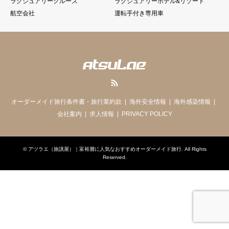
ラグジュアリークルーズ
ラグジュアリーホテル&リゾート
航空会社
運転手付き専用車
RSS
オーダーメイド旅行条件書・旅行業約款
海外安全情報
海外感染情報
会社案内
求人情報
PRIVACY POLICY
©
アツラエ（旅誂屋）｜富裕層に人気なおすすめオーダーメイド旅行
. All Rights
Reserved.