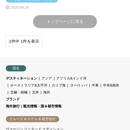
2020.08.29
トップページに戻る
1件中 1件を表示
国名
デスティネーション
アジア
アフリカ&インド洋
オーストラリア&太平洋
カリブ海
ヨーロッパ
中東
中米&南米
北極・南極
北米
海外
ブランド
海外旅行｜観光情報・国＆都市情報
クルーズ & ホテル & 航空会社
ヴァージン リミテッド エディション