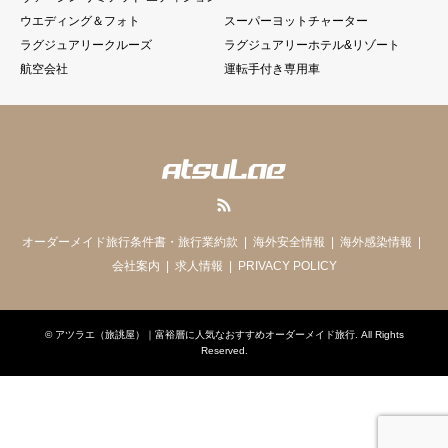
ウエディング＆フォト
スーパーヨットチャーター
ラグジュアリークルーズ
ラグジュアリーホテル&リゾート
航空会社
運転手付き専用車
RSS
オーダーメイド旅行条件書・旅行業約款
海外安全情報
海外感染情報
会社案内
求人情報
PRIVACY POLICY
©
アツラエ（旅誂屋）｜富裕層に人気なおすすめオーダーメイド旅行
. All Rights
Reserved.