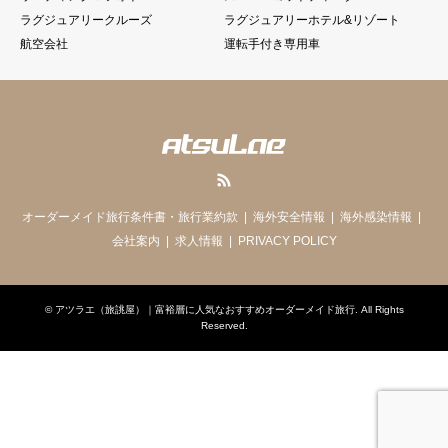
ラグジュアリークルーズ
ラグジュアリーホテル&リゾート
航空会社
運転手付き専用車
RSS
オーダーメイド旅行条件書・旅行業約款
海外安全情報
海外感染情報
会社案内
求人情報
PRIVACY POLICY
©
アツラエ（旅誂屋）｜富裕層に人気なおすすめオーダーメイド旅行
. All Rights
Reserved.