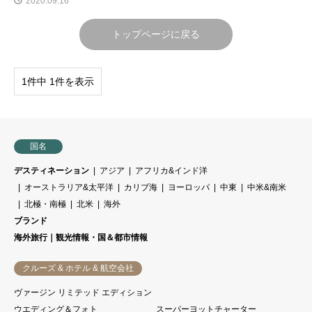
2020.09.16
トップページに戻る
1件中 1件を表示
国名
デスティネーション
アジア
アフリカ&インド洋
オーストラリア&太平洋
カリブ海
ヨーロッパ
中東
中米&南米
北極・南極
北米
海外
ブランド
海外旅行｜観光情報・国＆都市情報
クルーズ & ホテル & 航空会社
ヴァージン リミテッド エディション
ウエディング＆フォト
スーパーヨットチャーター