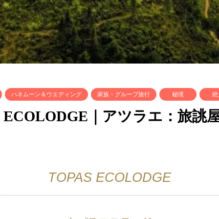
ハネムーン＆ウエディング
家族・グループ旅行
秘境
絶
 ECOLODGE｜アツラエ：旅誂
TOPAS ECOLODGE