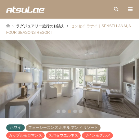
検索
ラグジュアリー旅行のお誂え
センセイ ラナイ｜SENSEI LANAI, A
FOUR SEASONS RESORT
2
3
4
5
ハワイ
フォーシーズンズ ホテル アンド リゾート
カップル＆ロマンス
スパ＆ウエルネス
ワイン＆グルメ