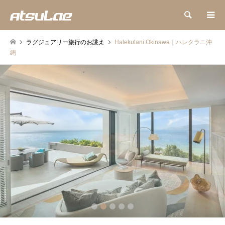
検索
ラグジュアリー旅行のお誂え
Halekulani Okinawa｜ハレクラニ沖
縄
2
3
4
5