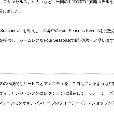
、ロサンゼルス、シカゴなど、米国の12の都市に旗艦ホテルをオ
長しました。
easons Jetを導入し、世界中のFour Seasons Reso
旅を提供し、シームレスなFour Seasonsの旅行体験へと誘いま
ンズの伝説的なサービスとアメニティを、ご自宅にいるような
イナーズヴィラとレジデンスのコレクションに滞在して、フォーシ
やシーツにタオル、バスローブのフォーシーズンスショップか
。