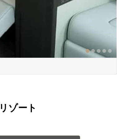
1
2
3
4
5
テル＆リゾート