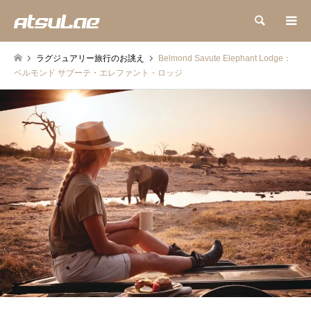
検索
ラグジュアリー旅行のお誂え
Belmond Savute Elephant Lodge：
ベルモンド サブーテ・エレファント・ロッジ