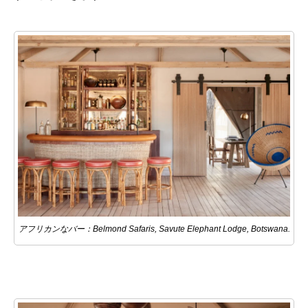
アフリカンなバー：Belmond Safaris, Savute Elephant Lodge, Botswana.