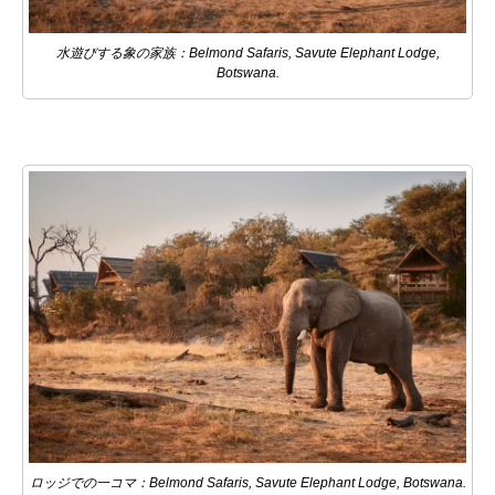
水遊びする象の家族：Belmond Safaris, Savute Elephant Lodge,
Botswana.
ロッジでの一コマ：Belmond Safaris, Savute Elephant Lodge, Botswana.