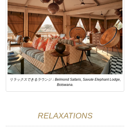
リラックスできるラウンジ：Belmond Safaris, Savute Elephant Lodge,
Botswana.
RELAXATIONS