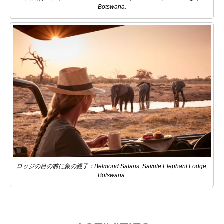
Botswana.
ロッジの目の前に象の親子：Belmond Safaris, Savute Elephant Lodge,
Botswana.