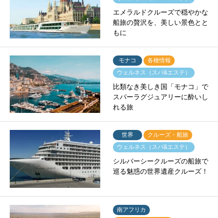
エメラルドクルーズで穏やかな
船旅の贅沢を、美しい景色とと
もに
モナコ
各種情報
ウェルネス（スパ&エステ）
比類なき美しき国「モナコ」で
スパーラグジュアリーに酔いし
れる旅
世界
クルーズ・船旅
ウェルネス（スパ&エステ）
シルバーシークルーズの船旅で
巡る魅惑の世界遺産クルーズ！
南アフリカ