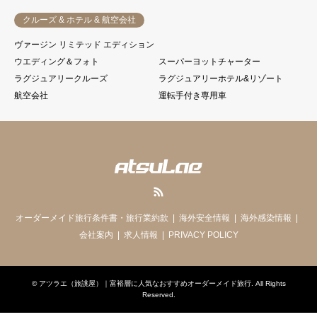
クルーズ & ホテル & 航空会社
ヴァージン リミテッド エディション
ウエディング＆フォト
スーパーヨットチャーター
ラグジュアリークルーズ
ラグジュアリーホテル&リゾート
航空会社
運転手付き専用車
RSS
オーダーメイド旅行条件書・旅行業約款
海外安全情報
海外感染情報
会社案内
求人情報
PRIVACY POLICY
©
アツラエ（旅誂屋）｜富裕層に人気なおすすめオーダーメイド旅行
. All Rights
Reserved.