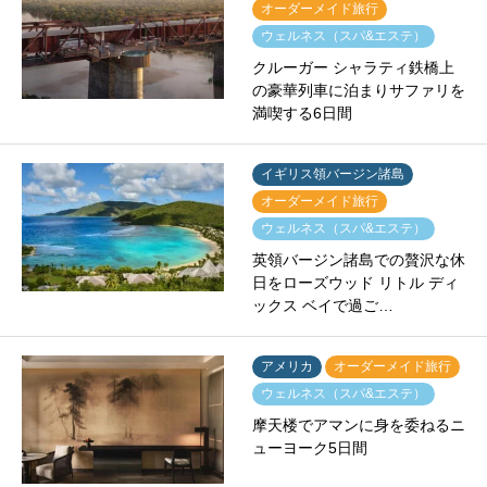
オーダーメイド旅行
ウェルネス（スパ&エステ）
クルーガー シャラティ鉄橋上
の豪華列車に泊まりサファリを
満喫する6日間
イギリス領バージン諸島
オーダーメイド旅行
ウェルネス（スパ&エステ）
英領バージン諸島での贅沢な休
日をローズウッド リトル ディ
ックス ベイで過ご…
アメリカ
オーダーメイド旅行
ウェルネス（スパ&エステ）
摩天楼でアマンに身を委ねるニ
ューヨーク5日間