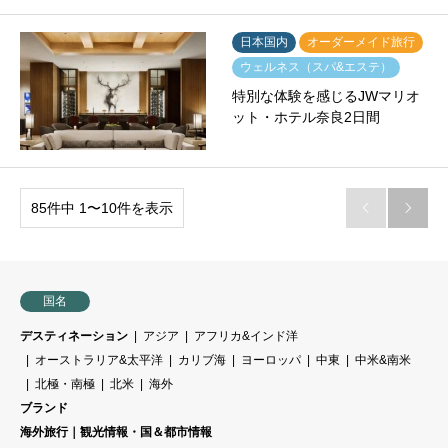
日本国内
オーダーメイド旅行
ウェルネス（スパ&エステ）
特別な体験を感じるJWマリオ
ット・ホテル奈良2日間
85件中 1〜10件を表示


国名
デスティネーション
アジア
アフリカ&インド洋
オーストラリア&太平洋
カリブ海
ヨーロッパ
中東
中米&南米
北極・南極
北米
海外
ブランド
海外旅行｜観光情報・国＆都市情報