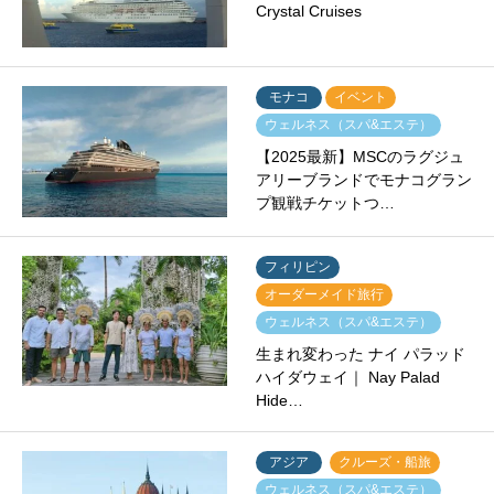
Crystal Cruises
モナコ
イベント
ウェルネス（スパ&エステ）
【2025最新】MSCのラグジュ
アリーブランドでモナコグラン
プ観戦チケットつ…
フィリピン
オーダーメイド旅行
ウェルネス（スパ&エステ）
生まれ変わった ナイ パラッド
ハイダウェイ｜ Nay Palad
Hide…
アジア
クルーズ・船旅
ウェルネス（スパ&エステ）