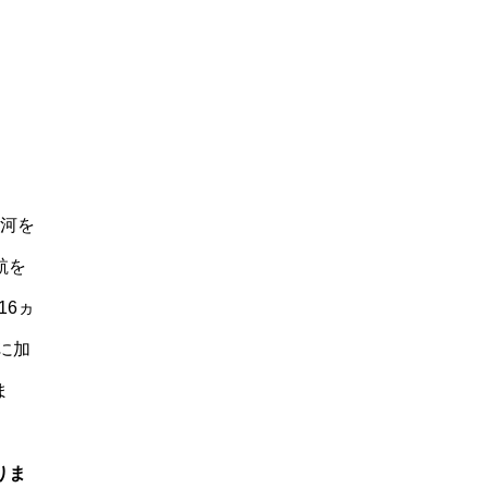
運河を
航を
16ヵ
に加
ま
りま