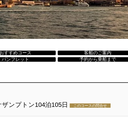
おすすめコース
客船のご案内
パンフレット
予約から乗船まで
 サザンプトン104泊105日
このコースの問合せ