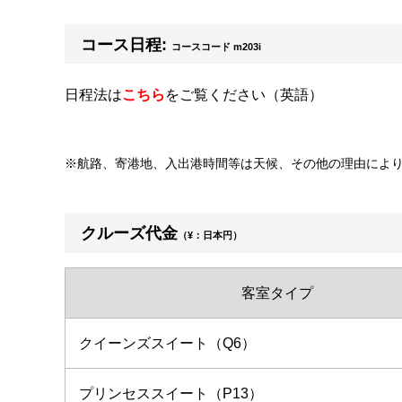
コース日程:
コースコード m203i
日程法は
こちら
をご覧ください（英語）
※航路、寄港地、入出港時間等は天候、その他の理由によ
クルーズ代金
（¥：日本円）
客室タイプ
クイーンズスイート（Q6）
プリンセススイート（P13）