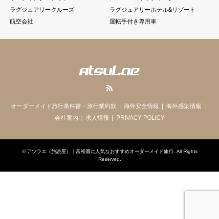
ラグジュアリークルーズ
ラグジュアリーホテル&リゾート
航空会社
運転手付き専用車
RSS
オーダーメイド旅行条件書・旅行業約款
海外安全情報
海外感染情報
会社案内
求人情報
PRIVACY POLICY
©
アツラエ（旅誂屋）｜富裕層に人気なおすすめオーダーメイド旅行
. All Rights
Reserved.