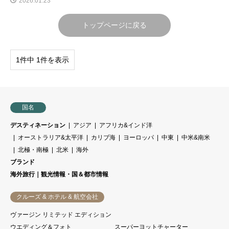
2026.01.23
トップページに戻る
1件中 1件を表示
国名
デスティネーション
アジア
アフリカ&インド洋
オーストラリア&太平洋
カリブ海
ヨーロッパ
中東
中米&南米
北極・南極
北米
海外
ブランド
海外旅行｜観光情報・国＆都市情報
クルーズ & ホテル & 航空会社
ヴァージン リミテッド エディション
ウエディング＆フォト
スーパーヨットチャーター