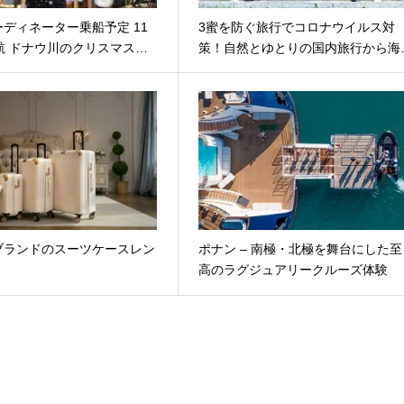
ディネーター乗船予定 11
3蜜を防ぐ旅行でコロナウイルス対
航 ドナウ川のクリスマス…
策！自然とゆとりの国内旅行から海
ブランドのスーツケースレン
ポナン – 南極・北極を舞台にした至
高のラグジュアリークルーズ体験