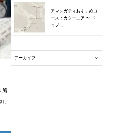
アマンガティおすすめコ
ース：カターニア 〜 ド
ゥブ…
リ船
越し