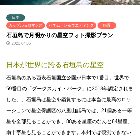
日本
カップル＆ロマンス
ハネムーン＆ウエディング
絶景
石垣島で月明かりの星空フォト撮影プラン
2021.04.05
日本が世界に誇る石垣島の星空
石垣島のある西表石垣国立公園が日本で1番目、世界で
59番目の「ダークスカイ・パーク」に2018年認定されま
した。。石垣島は星空を鑑賞するには本当に最高のロケ
ーションで星空保護区の八重山諸島では、21個ある一等
星を全部見ることができ、88ある星座のなんと84星座、
南十字星も見ることができます。本州では観測できない