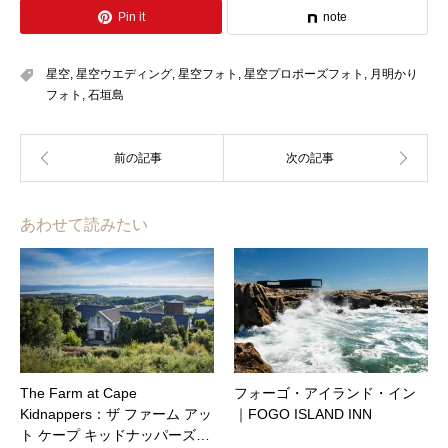
Pin it
note
星空
,
星空ウエディング
,
星空フォト
,
星空プロポーズフォト
,
月明かり
フォト
,
石垣島
あわせて読みたい
The Farm at Cape
フォーゴ・アイランド・イン
Kidnappers：ザ ファーム アッ
｜FOGO ISLAND INN
ト ケープ キッドナッパーズ…