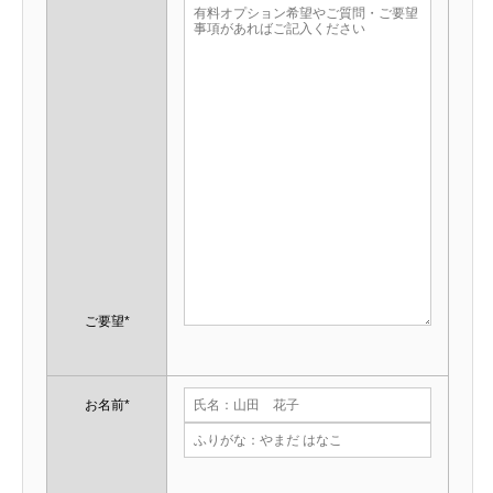
ご要望*
お名前*