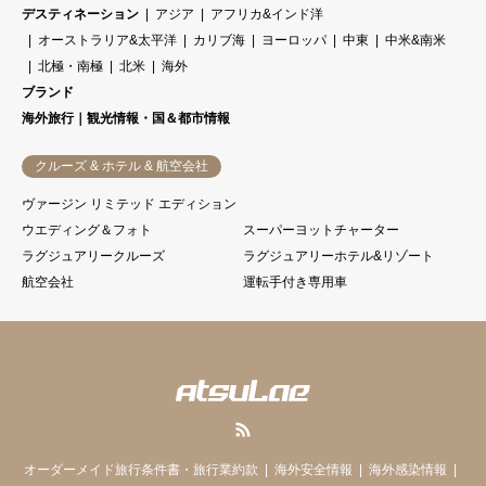
デスティネーション
アジア
アフリカ&インド洋
オーストラリア&太平洋
カリブ海
ヨーロッパ
中東
中米&南米
北極・南極
北米
海外
ブランド
海外旅行｜観光情報・国＆都市情報
クルーズ & ホテル & 航空会社
ヴァージン リミテッド エディション
ウエディング＆フォト
スーパーヨットチャーター
ラグジュアリークルーズ
ラグジュアリーホテル&リゾート
航空会社
運転手付き専用車
RSS
オーダーメイド旅行条件書・旅行業約款
海外安全情報
海外感染情報