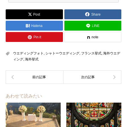
ーム）、ご住所、ご連絡先、ご旅行内容を
Post
Share
お伺いいたします。
Hatena
LINE
弊社所定の
旅行申込用紙
及び旅行お申込金のご請
求書を送付させていただきます。
Pin it
note
必要事項をご記入の上ご返送下さい。
ウエディングフォト
,
シャトーウエディング
,
フランス挙式
,
海外ウエデ
お申込み旅行内容（ホテル、航空座席、列車、レ
ィング
,
海外挙式
ンタカー等）の状況に応じた手配確認書、
手配回答書を送付いたします。
あわせて読みたい
＜旅行お申し込み金＞
15万円未満30,000円以上ご旅行代金まで
15万円以上30万円未満50,000円以上ご旅行代金ま
で