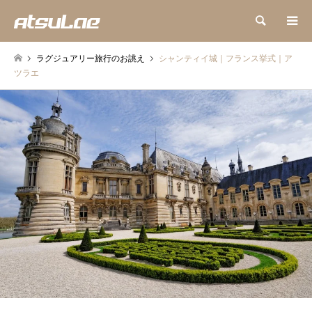
検索
ラグジュアリー旅行のお誂え
シャンティイ城｜フランス挙式｜ア
ツラエ