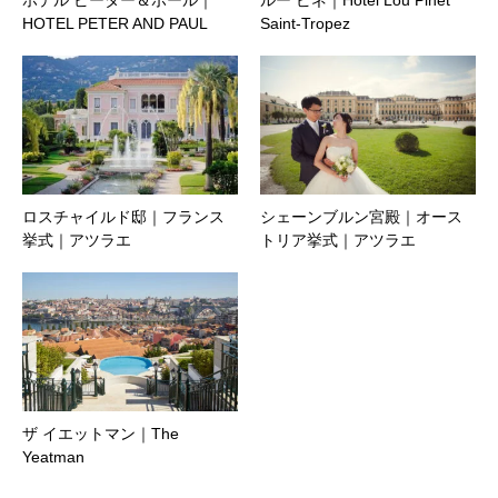
ホテル ピーター＆ポール｜
ルー ピネ｜Hôtel Lou Pinet
は、上記の手順と異なる場合もございます。
HOTEL PETER AND PAUL
Saint-Tropez
＜お申込み受付期間＞
・ご旅行のお申し込みは、ご出発の3日前まで受付
けております（ご旅行の内容により異なります）
・お申し込みやお問い合わせに関しまして、弊社
ロスチャイルド邸｜フランス
シェーンブルン宮殿｜オース
ウェブサイト上からのメールにて随時受け付けて
挙式｜アツラエ
トリア挙式｜アツラエ
おります。出来る限り迅速に対応させていただい
ておりますが、お問い合わせ・ご依頼の内容によ
りましては、即日に回答できない場合もございま
すので予めご了承下さい。
ザ イエットマン｜The
・お問合わせやお見積り、ホテルの空室・航空座
Yeatman
席の空席状況の確認などはその都度お気軽にお問