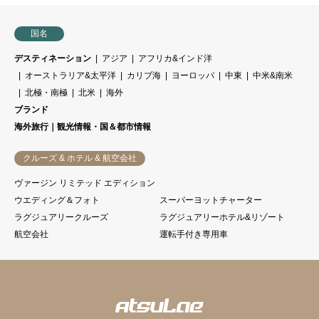
い合わせ下さいませ。
国名
＜その他ご案内＞
デスティネーション
アジア
アフリカ&インド洋
オーストラリア&太平洋
カリブ海
ヨーロッパ
中東
中米&南米
・ご旅行代金小計の15-20％相当をコーディネート
北極・南極
北米
海外
料金（取扱手数料）として頂戴しております。
ブランド
海外旅行｜観光情報・国＆都市情報
＊弊社コーディネート料金（取扱手数料）には、
クルーズ & ホテル & 航空会社
旅行相談、旅行プラン作成、見積もり作成、各種
ヴァージン リミテッド エディション
ウエディング＆フォト
スーパーヨットチャーター
手配、出発前オリエンテーション、渡航中のご相
ラグジュアリークルーズ
ラグジュアリーホテル&リゾート
談等への対応を含みます。
航空会社
運転手付き専用車
＜海外旅行保険ご加入のおすすめ＞
弊社ではお客様に快適なご旅行をしていただけま