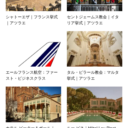
30万円以上 100,000円以上ご旅行代金まで
シャトーエザ｜フランス挙式
セントジェームス教会｜イタ
＜お支払い・ご旅行書類のお渡し＞
｜アツラエ
リア挙式｜アツラエ
ご出発約１ヶ月半から１ヶ月前にご旅行代金の残
額分（お申し込み金を差し引いた代金）
をご請求致します。
＊ご旅行の内容によりそれ以前にご請求する場合
エールフランス航空：ファー
タル・ピラール教会：マルタ
スト・ビジネスクラス
挙式｜アツラエ
もございます。
ご出発約1週間前に最終旅程表と航空券、ホテル予
約確認書、必要書類等を送付させていただきま
す。
＊ご出発前1か月を切ってからのお申し込みの場合