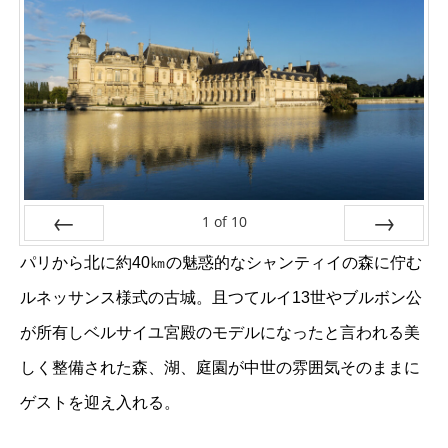
1
of
10
Prev
Next
パリから北に約40㎞の魅惑的なシャンティイの森に佇む
ルネッサンス様式の古城。且つてルイ13世やブルボン公
が所有しベルサイユ宮殿のモデルになったと言われる美
しく整備された森、湖、庭園が中世の雰囲気そのままに
ゲストを迎え入れる。