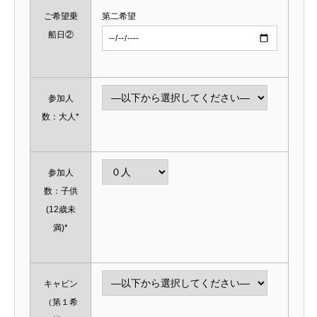
ご希望乗
第二希望
船日②
参加人
数：大人*
参加人
数：子供
(12歳未
満)*
キャビン
（第１希