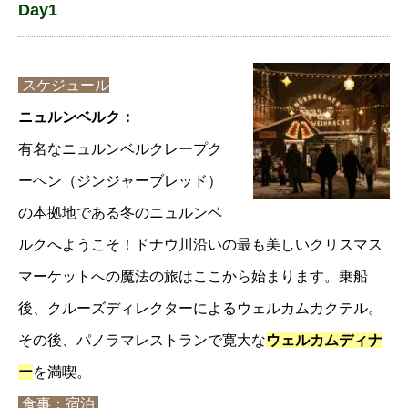
Day1
スケジュール
ニュルンベルク：
有名なニュルンベルクレープク
ーヘン（ジンジャーブレッド）
の本拠地である冬のニュルンベ
ルクへようこそ！ドナウ川沿いの最も美しいクリスマス
マーケットへの魔法の旅はここから始まります。乗船
後、クルーズディレクターによるウェルカムカクテル。
その後、パノラマレストランで寛大な
ウェルカムディナ
ー
を満喫。
食事：宿泊