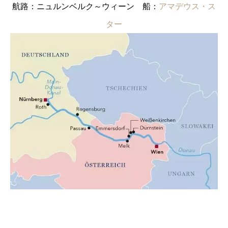
航路：ニュルンベルク～ウィーン 船：
アマデウス・ス
ター