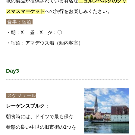
域の製品が提供されている有名な
ニュルンベルクのクリ
スマスマーケット
への旅行をお楽しみください。
食事：宿泊
・朝：X 昼：X 夕：〇
・宿泊：アマデウス船（船内客室）
Day3
スケジュール
レーゲンスブルク：
朝食時には、ドイツで最も保存
状態の良い中世の旧市街の1つを