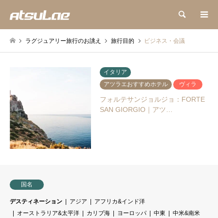
検索
ラグジュアリー旅行のお誂え
旅行目的
ビジネス・会議
イタリア
アツラエおすすめホテル
ヴィラ
フォルテサンジョルジョ：FORTE
SAN GIORGIO｜アツ…
国名
デスティネーション
アジア
アフリカ&インド洋
オーストラリア&太平洋
カリブ海
ヨーロッパ
中東
中米&南米