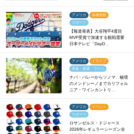
アメリカ
各種情報
スポーツ
【報道発表】大谷翔平4度目
MVP受賞で加速する観戦需要
日本テレビ「DayD…
アメリカ
ドライブ
美食・食通・ワイン
ナパ・バレーからソノマ、秘境
のメンドシーノまでカリフォル
ニア・ワインカントリ…
アメリカ
イベント
スポーツ
ロサンゼルス・ドジャース
2026年レギュラーシーズン全