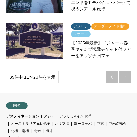
エンドをT-モバイル・パークで
祝うシアトル旅行
アメリカ
オーダーメイド旅行
スポーツ
【2025年最新】ドジャース春
季キャンプ観戦チケット付ツア
ーをアリゾナ州フェ…
35件中 11〜20件を表示


国名
デスティネーション
アジア
アフリカ&インド洋
オーストラリア&太平洋
カリブ海
ヨーロッパ
中東
中米&南米
北極・南極
北米
海外