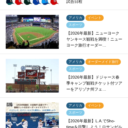
試合日程
アメリカ
イベント
スポーツ
【2026年最新】ニューヨーク
ヤンキース観戦を満喫！ニュー
ヨーク旅行オーダー…
アメリカ
オーダーメイド旅行
スポーツ
【2026年最新】ドジャース春
季キャンプ観戦チケット付ツア
ーをアリゾナ州フェ…
アメリカ
イベント
スポーツ
【2026年最新】L.A.でSho-
timeを目撃しよう！ロサンゼル