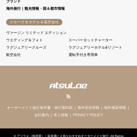
ブランド
海外旅行｜観光情報・国＆都市情報
クルーズ & ホテル & 航空会社
ヴァージン リミテッド エディション
ウエディング＆フォト
スーパーヨットチャーター
ラグジュアリークルーズ
ラグジュアリーホテル&リゾート
航空会社
運転手付き専用車
RSS
オーダーメイド旅行条件書・旅行業約款
海外安全情報
海外感染情報
会社案内
求人情報
PRIVACY POLICY
©
アツラエ（旅誂屋）｜富裕層に人気なおすすめオーダーメイド旅行
. All Rights