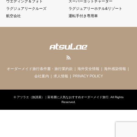
ウエディング＆フォト
スーパーヨットチャーター
ラグジュアリークルーズ
ラグジュアリーホテル&リゾート
航空会社
運転手付き専用車
RSS
オーダーメイド旅行条件書・旅行業約款
海外安全情報
海外感染情報
会社案内
求人情報
PRIVACY POLICY
©
アツラエ（旅誂屋）｜富裕層に人気なおすすめオーダーメイド旅行
. All Rights
Reserved.