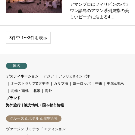
アマンプロはフィリピンのパラ
ワン諸島のアマン系列屈指の美
しいビーチに泊まる4…
3件中 1〜3件を表示
国名
デスティネーション
アジア
アフリカ&インド洋
オーストラリア&太平洋
カリブ海
ヨーロッパ
中東
中米&南米
北極・南極
北米
海外
ブランド
海外旅行｜観光情報・国＆都市情報
クルーズ & ホテル & 航空会社
ヴァージン リミテッド エディション