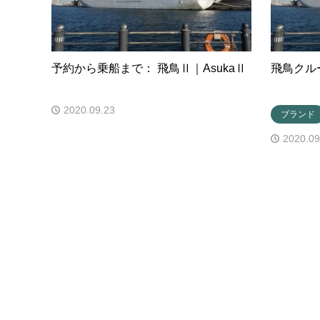
予約から乗船まで： 飛鳥Ⅱ｜AsukaⅡ
飛鳥クル
2020.09.23
ブランド
2020.09