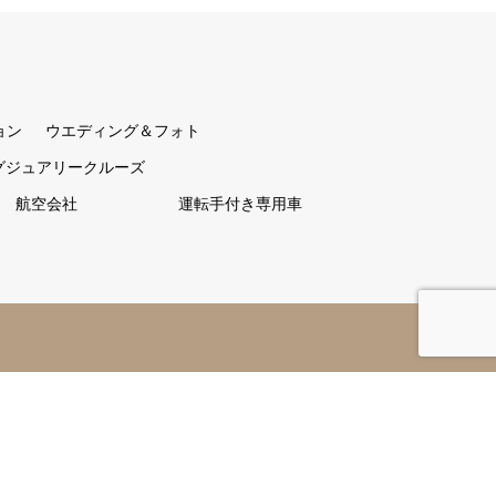
ョン
ウエディング＆フォト
グジュアリークルーズ
航空会社
運転手付き専用車
Copyright
©
アツラエ（旅誂屋）｜富裕層に人気なおすす
めオーダーメイド旅行
. All Rights Reserved.