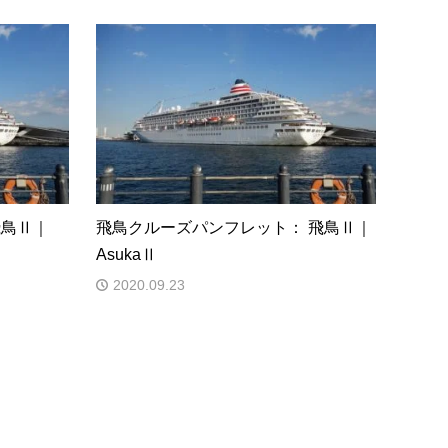
飛鳥Ⅱ｜
飛鳥クルーズパンフレット： 飛鳥Ⅱ｜
AsukaⅡ
2020.09.23