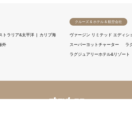
クルーズ & ホテル & 航空会社
ストラリア&太平洋
カリブ海
ヴァージン リミテッド エディシ
海外
スーパーヨットチャーター
ラ
ラグジュアリーホテル&リゾート
オーダーメイド旅行条件書・旅行業約款
海外安全情報
海外感染情報
会社案内
求人情報
PRIVACY POLICY