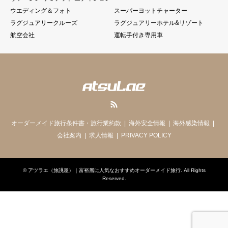
ウエディング＆フォト
スーパーヨットチャーター
ラグジュアリークルーズ
ラグジュアリーホテル&リゾート
航空会社
運転手付き専用車
RSS
オーダーメイド旅行条件書・旅行業約款
海外安全情報
海外感染情報
会社案内
求人情報
PRIVACY POLICY
©
アツラエ（旅誂屋）｜富裕層に人気なおすすめオーダーメイド旅行
. All Rights
Reserved.