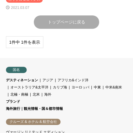
2021.03.07
トップページに戻る
1件中 1件を表示
国名
デスティネーション
アジア
アフリカ&インド洋
オーストラリア&太平洋
カリブ海
ヨーロッパ
中東
中米&南米
北極・南極
北米
海外
ブランド
海外旅行｜観光情報・国＆都市情報
クルーズ & ホテル & 航空会社
ヴァージン リミテッド エディション