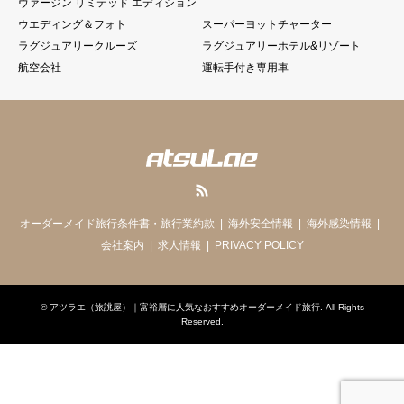
ヴァージン リミテッド エディション
ウエディング＆フォト
スーパーヨットチャーター
ラグジュアリークルーズ
ラグジュアリーホテル&リゾート
航空会社
運転手付き専用車
RSS
オーダーメイド旅行条件書・旅行業約款
海外安全情報
海外感染情報
会社案内
求人情報
PRIVACY POLICY
©
アツラエ（旅誂屋）｜富裕層に人気なおすすめオーダーメイド旅行
. All Rights
Reserved.