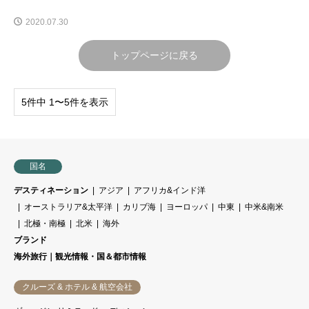
2020.07.30
トップページに戻る
5件中 1〜5件を表示
国名
デスティネーション
アジア
アフリカ&インド洋
オーストラリア&太平洋
カリブ海
ヨーロッパ
中東
中米&南米
北極・南極
北米
海外
ブランド
海外旅行｜観光情報・国＆都市情報
クルーズ & ホテル & 航空会社