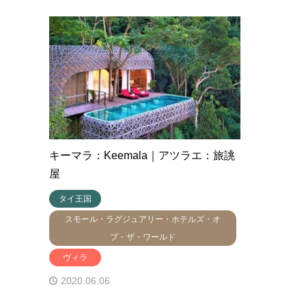
キーマラ：Keemala｜アツラエ：旅誂
屋
タイ王国
スモール・ラグジュアリー・ホテルズ・オ
ブ・ザ・ワールド
ヴィラ
2020.06.06