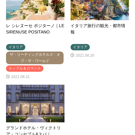
レ シレヌーセ ポジターノ｜LE
イタリア旅行の観光・都市情
SIRENUSE POSITANO
報
イタリア
イタリア
ザ・リーディングホテルズ・オ
2021.08.20
ブ・ザ・ワールド
カップル＆ロマンス
2021.08.31
グランドホテル・ヴィクトリ
ア・コンセプト&スパ｜