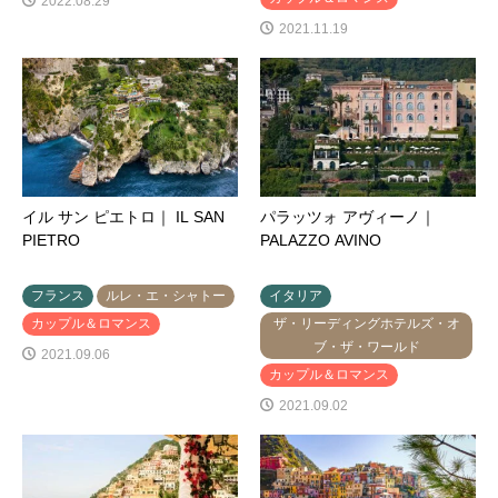
2022.08.29
2021.11.19
イル サン ピエトロ｜ IL SAN
パラッツォ アヴィーノ｜
PIETRO
PALAZZO AVINO
フランス
ルレ・エ・シャトー
イタリア
カップル＆ロマンス
ザ・リーディングホテルズ・オ
ブ・ザ・ワールド
2021.09.06
カップル＆ロマンス
2021.09.02