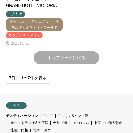
GRAND HOTEL VICTORIA …
イタリア
スモール・ラグジュアリー・ホ
テルズ・オブ・ザ・ワールド
カップル＆ロマンス
2021.06.16
トップページに戻る
7件中 1〜7件を表示
国名
デスティネーション
アジア
アフリカ&インド洋
オーストラリア&太平洋
カリブ海
ヨーロッパ
中東
中米&南米
北極・南極
北米
海外