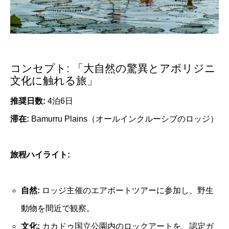
コンセプト: 「大自然の驚異とアボリジニ
文化に触れる旅」
推奨日数:
4泊6日
滞在:
Bamurru Plains（オールインクルーシブのロッジ）
旅程ハイライト:
自然:
ロッジ主催のエアボートツアーに参加し、野生
動物を間近で観察。
文化:
カカドゥ国立公園内のロックアートを、認定ガ