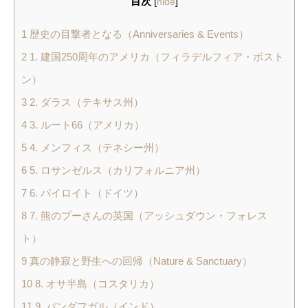
目次
[
hide
]
1
歴史の目撃者となる（Anniversaries & Events）
2
1. 建国250周年のアメリカ（フィラデルフィア・ボスト
ン）
3
2. ダラス（テキサス州）
4
3. ルート66（アメリカ）
5
4. メンフィス（テネシー州）
6
5. ロサンゼルス（カリフォルニア州）
7
6. バイロイト（ドイツ）
8
7. 熊のプーさんの英国（アッシュダウン・フォレス
ト）
9
真の静寂と野生への回帰（Nature & Sanctuary）
10
8. オサ半島（コスタリカ）
11
9. バンダフガル（インド）